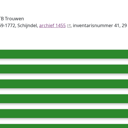
TB Trouwen
9-1772, Schijndel,
archief 1455
, inventaris­num­mer 41, 