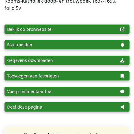
Rooms-Katholiek doop- en trouwboek 1637-1690,
folio 5v
Bekijk op bronwebsite
Fout melden
Gegevens downloaden
Toevoegen aan favorieten
Voeg commentaar toe
Deel deze pagina