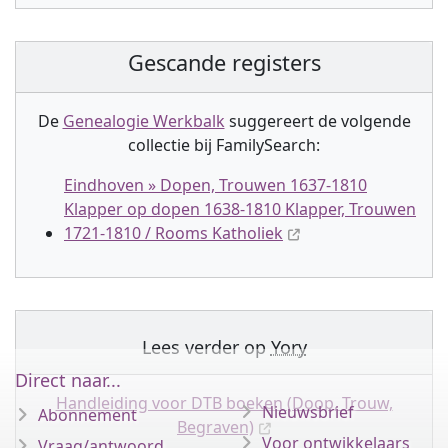
Gescande registers
De
Genealogie Werkbalk
suggereert de volgende
collectie
bij FamilySearch:
Eindhoven » Dopen, Trouwen 1637-1810
Klapper op dopen 1638-1810 Klapper, Trouwen
1721-1810 / Rooms Katholiek
Lees verder op
Yory
Direct naar...
Handleiding voor DTB boeken (Doop, Trouw,
Nieuwsbrief
Abonnement
Begraven)
Voor ontwikkelaars
Vraag/antwoord