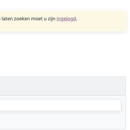
 laten zoeken moet u zijn
ingelogd
.