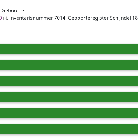
S Geboorte
0
, inventaris­num­mer 7014, Geboorteregister Schijndel 