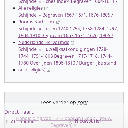
Schijndel » Fiches index, Begraven 1604-1811 /
Alle religies
Schijndel » Begraven 1667-1671, 1676-1805 /
Rooms Katholiek
Schijndel » Dopen 1740-1754, 1758-1784, 1797,
1804-1810 Begraven 1667-1671, 1676, 1805 /
Nederlands Hervormde
Schijndel » Huwelijksafkondigingen 1728-
1744, 1751-1808 Begraven 1717-1718, 1744-
1780 Overlijden 1806-1810 / Burgerlijke stand
(alle religies)
Lees verder op
Yory
Direct naar...
Handleiding voor DTB boeken (Doop, Trouw,
Nieuwsbrief
Abonnement
Begraven)