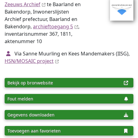
Zeeuws Archief
te Baarland en
Bakendorp, Inwonerslijsten
Archief prefectuur, Baarland en
Bakendorp,
archieftoegang 5
,
inventaris­num­mer 367, 1811,
aktenummer 10
Via Sanne Muurling en Kees Mandemakers (IISG),
HSN/MOSAIC project
Bekijk op bronwebsite
Fout melden
Gegevens downloaden
Toevoegen aan favorieten