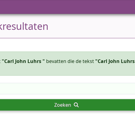
kresultaten
t
"Carl John Luhrs "
bevatten die de tekst
"Carl John Luhrs
Zoeken