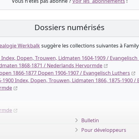
Vous n'êtes pas abonné ?
Voir les abonnements
!
Dossiers numérisés
ealogie Werkbalk
suggère les collection
s
suivantes à Family
Index, Dopen, Trouwen, Lidmaten 1604-1909 / Evangelisch
Lidmaten 1868-1871 / Nederlands Hervormde
pen 1866-1877 Dopen 1906-1907 / Evangelisch Luthers
-1900 Index, Dopen, Trouwen, Lidmaten 1866, 1875-1900 / 
ormde
ormde
Bulletin
Pour développeurs