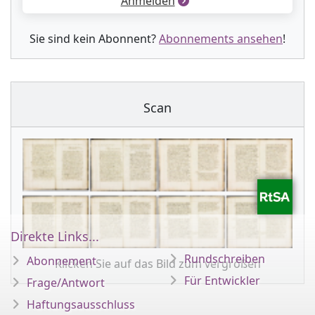
Anmelden
Sie sind kein Abonnent?
Abonnements ansehen
!
Scan
Direkte Links...
Rundschreiben
Abonnement
Klicken Sie auf das Bild zum vergrößen
Für Entwickler
Frage/Antwort
Haftungsausschluss