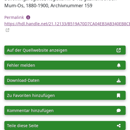
Mum-Os, 1880-1900, Archiv­nummer 159
Permalink
https://hdl.handle.net/21.12133/B519A70D7CA04EB3AB340EB8
Auf der Quellwebsite anzeigen
Fehler melden
Download-Daten
Zu Favoriten hinzufügen
Kommentar hinzufügen
Teile diese Seite