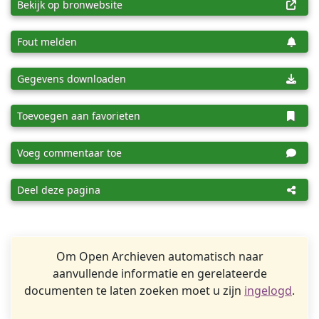
Bekijk op bronwebsite
Fout melden
Gegevens downloaden
Toevoegen aan favorieten
Voeg commentaar toe
Deel deze pagina
Om Open Archieven automatisch naar
aanvullende informatie en gerelateerde
documenten te laten zoeken moet u zijn
ingelogd
.