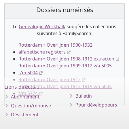
Dossiers numérisés
Le
Genealogie Werkbalk
suggère les collection
s
suivantes à FamilySearch:
Rotterdam » Overlijden 1900-1932
alfabetische registers
Rotterdam » Overlijden 1908-1912 extracten
Rotterdam » Overlijden 1909-1912 v/a 5005
t/m 5004
Rotterdam » Overlijden 1912
Liens directs...
Rotterdam » Overlijden 1912-1915 v/a 5005
t/m 5774
Bulletin
Abonnement
Pour développeurs
Question/réponse
Désistement