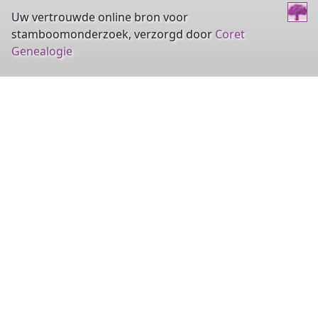
Uw vertrouwde online bron voor
stamboomonderzoek, verzorgd door
Coret
Genealogie