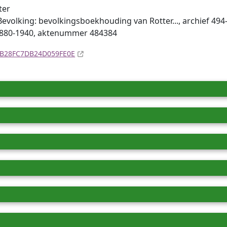
ter
volking: bevolkingsboekhouding van Rotter..., archief 494-
1880-1940, aktenummer 484384
44B28FC7DB24D059FE0E