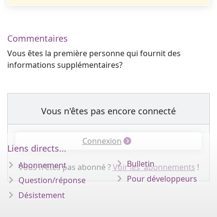
Commentaires
Vous êtes la première personne qui fournit des
informations supplémentaires?
Vous n'êtes pas encore connecté
Connexion
Liens directs...
Bulletin
Abonnement
Vous n'êtes pas abonné ?
Voir les abonnements
!
Pour développeurs
Question/réponse
Désistement