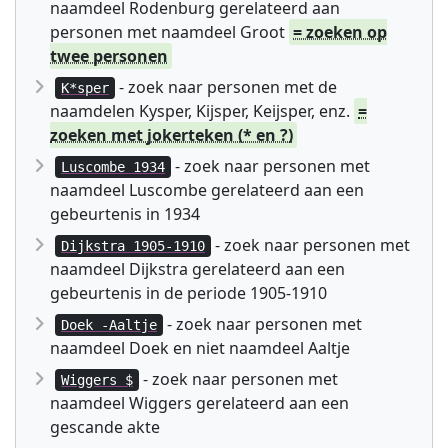
naamdeel Rodenburg gerelateerd aan
personen met naamdeel Groot
= zoeken op
twee personen
- zoek naar personen met de
K*sper
naamdelen Kysper, Kijsper, Keijsper, enz.
=
zoeken met jokerteken (* en ?)
- zoek naar personen met
Luscombe 1934
naamdeel Luscombe gerelateerd aan een
gebeurtenis in 1934
- zoek naar personen met
Dijkstra 1905-1910
naamdeel Dijkstra gerelateerd aan een
gebeurtenis in de periode 1905-1910
- zoek naar personen met
Doek -Aaltje
naamdeel Doek en niet naamdeel Aaltje
- zoek naar personen met
Wiggers $
naamdeel Wiggers gerelateerd aan een
gescande akte