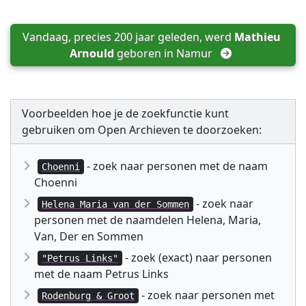
Vandaag, precies 200 jaar geleden, werd 
Mathieu 
Arnould
 geboren in 
Namur
Voorbeelden hoe je de zoekfunctie kunt
gebruiken om Open Archieven te doorzoeken:
- zoek naar personen met de naam
Choenni
Choenni
- zoek naar
Helena Maria van der Sommen
personen met de naamdelen Helena, Maria,
Van, Der en Sommen
- zoek (exact) naar personen
"Petrus Links"
met de naam Petrus Links
- zoek naar personen met
Rodenburg & Groot