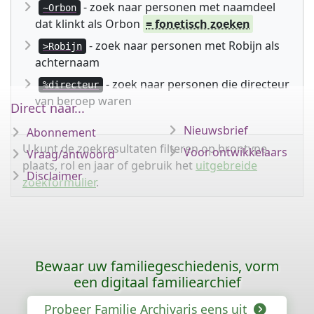
- zoek naar personen met naamdeel
~Orbon
dat klinkt als Orbon
= fonetisch zoeken
- zoek naar personen met Robijn als
>Robijn
achternaam
- zoek naar personen die directeur
%directeur
van beroep waren
Direct naar...
Nieuwsbrief
Abonnement
U kunt de zoekresultaten filteren op brontype,
Voor ontwikkelaars
Vraag/antwoord
plaats, rol en jaar of gebruik het
uitgebreide
Disclaimer
zoekformulier
.
Bewaar uw familiegeschiedenis, vorm
een digitaal familiearchief
Probeer Familie Archivaris eens uit