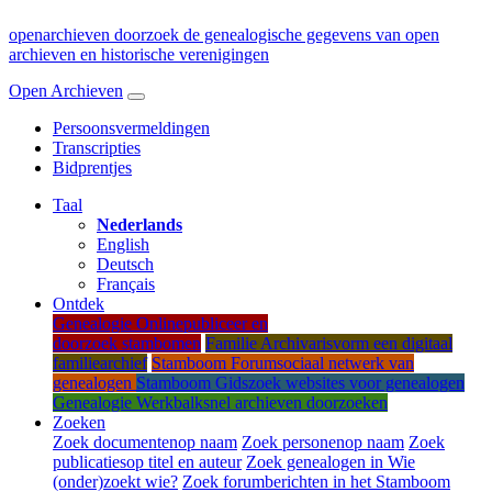
open
archieven
doorzoek de genealogische gegevens van open
archieven
en historische verenigingen
Open Archieven
Persoonsvermeldingen
Transcripties
Bidprentjes
Taal
Nederlands
English
Deutsch
Français
Ontdek
Genealogie Online
publiceer en
doorzoek stambomen
Familie Archivaris
vorm een digitaal
familiearchief
Stamboom Forum
sociaal netwerk van
genealogen
Stamboom Gids
zoek websites voor genealogen
Genealogie Werkbalk
snel archieven doorzoeken
Zoeken
Zoek documenten
op naam
Zoek personen
op naam
Zoek
publicaties
op titel en auteur
Zoek genealogen
in Wie
(onder)zoekt wie?
Zoek forumberichten
in het Stamboom