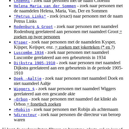
- zoek naar personen met de naam Choenni
Choenni
- zoek naar personen met
Helena Maria van der Sommen
de naamdelen Helena, Maria, Van, Der en Sommen
- zoek (exact) naar personen met de naam
"Petrus Links"
Petrus Links
- zoek naar personen met naamdeel
Rodenburg & Groot
Rodenburg gerelateerd aan personen met naamdeel Groot
=
zoeken op twee personen
- zoek naar personen met de naamdelen Kysper,
K*sper
Kijsper, Keijsper, enz.
= zoeken met jokerteken (* en ?)
- zoek naar personen met naamdeel
Luscombe 1934
Luscombe gerelateerd aan een gebeurtenis in 1934
- zoek naar personen met naamdeel
Dijkstra 1905-1910
Dijkstra gerelateerd aan een gebeurtenis in de periode 1905-
1910
- zoek naar personen met naamdeel Doek en
Doek -Aaltje
niet naamdeel Aaltje
- zoek naar personen met naamdeel Wiggers
Wiggers $
gerelateerd aan een gescande akte
- zoek naar personen met naamdeel dat klinkt als
~Orbon
Orbon
= fonetisch zoeken
- zoek naar personen met Robijn als achternaam
>Robijn
- zoek naar personen die directeur van beroep
%directeur
waren