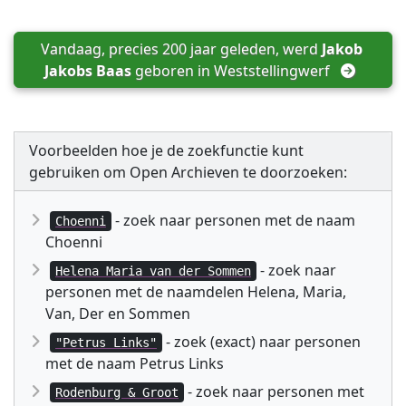
Vandaag, precies 200 jaar geleden, werd 
Jakob 
Jakobs Baas
 geboren in 
Weststellingwerf
Voorbeelden hoe je de zoekfunctie kunt
gebruiken om Open Archieven te doorzoeken:
- zoek naar personen met de naam
Choenni
Choenni
- zoek naar
Helena Maria van der Sommen
personen met de naamdelen Helena, Maria,
Van, Der en Sommen
- zoek (exact) naar personen
"Petrus Links"
met de naam Petrus Links
- zoek naar personen met
Rodenburg & Groot