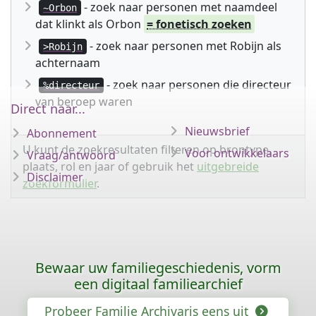
- zoek naar personen met naamdeel
~Orbon
dat klinkt als Orbon
= fonetisch zoeken
- zoek naar personen met Robijn als
>Robijn
achternaam
- zoek naar personen die directeur
%directeur
van beroep waren
Direct naar...
Nieuwsbrief
Abonnement
U kunt de zoekresultaten filteren op brontype,
Voor ontwikkelaars
Vraag/antwoord
plaats, rol en jaar of gebruik het
uitgebreide
Disclaimer
zoekformulier
.
Bewaar uw familiegeschiedenis, vorm
een digitaal familiearchief
Probeer Familie Archivaris eens uit