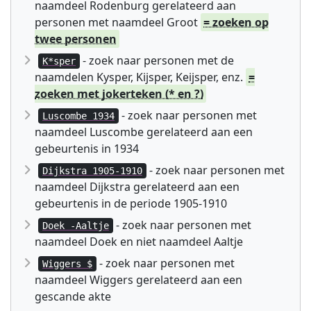
naamdeel Rodenburg gerelateerd aan
personen met naamdeel Groot
= zoeken op
twee personen
- zoek naar personen met de
K*sper
naamdelen Kysper, Kijsper, Keijsper, enz.
=
zoeken met jokerteken (* en ?)
- zoek naar personen met
Luscombe 1934
naamdeel Luscombe gerelateerd aan een
gebeurtenis in 1934
- zoek naar personen met
Dijkstra 1905-1910
naamdeel Dijkstra gerelateerd aan een
gebeurtenis in de periode 1905-1910
- zoek naar personen met
Doek -Aaltje
naamdeel Doek en niet naamdeel Aaltje
- zoek naar personen met
Wiggers $
naamdeel Wiggers gerelateerd aan een
gescande akte