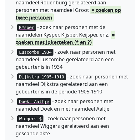
naamdeel Rodenburg gerelateerd aan
personen met naamdeel Groot
= zoeken op
twee personen
- zoek naar personen met de
K*sper
naamdelen Kysper, Kijsper, Keijsper, enz.
=
zoeken met jokerteken (* en ?)
- zoek naar personen met
Luscombe 1934
naamdeel Luscombe gerelateerd aan een
gebeurtenis in 1934
- zoek naar personen met
Dijkstra 1905-1910
naamdeel Dijkstra gerelateerd aan een
gebeurtenis in de periode 1905-1910
- zoek naar personen met
Doek -Aaltje
naamdeel Doek en niet naamdeel Aaltje
- zoek naar personen met
Wiggers $
naamdeel Wiggers gerelateerd aan een
gescande akte