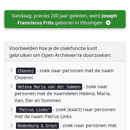
Vandaag, precies 200 jaar geleden, werd 
Joseph 
Franciscus Frits
 geboren in 
Vlissingen
Voorbeelden hoe je de zoekfunctie kunt
gebruiken om Open Archieven te doorzoeken:
- zoek naar personen met de naam
Choenni
Choenni
- zoek naar
Helena Maria van der Sommen
personen met de naamdelen Helena, Maria,
Van, Der en Sommen
- zoek (exact) naar personen
"Petrus Links"
met de naam Petrus Links
- zoek naar personen met
Rodenburg & Groot