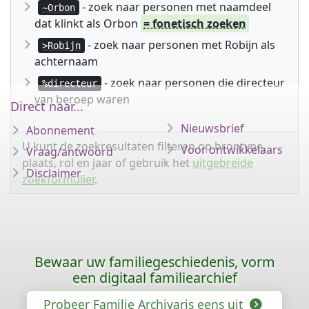
- zoek naar personen met naamdeel
~Orbon
dat klinkt als Orbon
= fonetisch zoeken
- zoek naar personen met Robijn als
>Robijn
achternaam
- zoek naar personen die directeur
%directeur
van beroep waren
Direct naar...
Nieuwsbrief
Abonnement
U kunt de zoekresultaten filteren op brontype,
Voor ontwikkelaars
Vraag/antwoord
plaats, rol en jaar of gebruik het
uitgebreide
Disclaimer
zoekformulier
.
Bewaar uw familiegeschiedenis, vorm
een digitaal familiearchief
Probeer Familie Archivaris eens uit