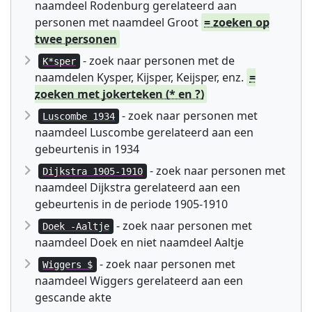
naamdeel Rodenburg gerelateerd aan
personen met naamdeel Groot
= zoeken op
twee personen
- zoek naar personen met de
K*sper
naamdelen Kysper, Kijsper, Keijsper, enz.
=
zoeken met jokerteken (* en ?)
- zoek naar personen met
Luscombe 1934
naamdeel Luscombe gerelateerd aan een
gebeurtenis in 1934
- zoek naar personen met
Dijkstra 1905-1910
naamdeel Dijkstra gerelateerd aan een
gebeurtenis in de periode 1905-1910
- zoek naar personen met
Doek -Aaltje
naamdeel Doek en niet naamdeel Aaltje
- zoek naar personen met
Wiggers $
naamdeel Wiggers gerelateerd aan een
gescande akte