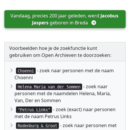
Vandaag, precies 200 jaar geleden, werd 
Jacobus 
Jaspers
 geboren in 
Breda
Voorbeelden hoe je de zoekfunctie kunt
gebruiken om Open Archieven te doorzoeken:
- zoek naar personen met de naam
Choenni
Choenni
- zoek naar
Helena Maria van der Sommen
personen met de naamdelen Helena, Maria,
Van, Der en Sommen
- zoek (exact) naar personen
"Petrus Links"
met de naam Petrus Links
- zoek naar personen met
Rodenburg & Groot