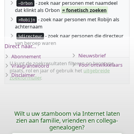
- zoek naar personen met naamdeel
~Orbon
dat klinkt als Orbon
= fonetisch zoeken
- zoek naar personen met Robijn als
>Robijn
achternaam
- zoek naar personen die directeur
%directeur
van beroep waren
Direct naar...
Nieuwsbrief
Abonnement
U kunt de zoekresultaten filteren op brontype,
Voor ontwikkelaars
Vraag/antwoord
plaats, rol en jaar of gebruik het
uitgebreide
Disclaimer
zoekformulier
.
Wilt u uw stamboom via Internet laten
zien aan familie, vrienden en collega-
genealogen?