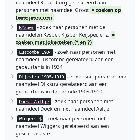
naamdeel Rodenburg gerelateerd aan
personen met naamdeel Groot
= zoeken op
twee personen
- zoek naar personen met de
K*sper
naamdelen Kysper, Kijsper, Keijsper, enz.
=
zoeken met jokerteken (* en ?)
- zoek naar personen met
Luscombe 1934
naamdeel Luscombe gerelateerd aan een
gebeurtenis in 1934
- zoek naar personen met
Dijkstra 1905-1910
naamdeel Dijkstra gerelateerd aan een
gebeurtenis in de periode 1905-1910
- zoek naar personen met
Doek -Aaltje
naamdeel Doek en niet naamdeel Aaltje
- zoek naar personen met
Wiggers $
naamdeel Wiggers gerelateerd aan een
gescande akte