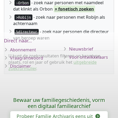
- zoek naar personen met naamdeel
~Orbon
dat klinkt als Orbon
= fonetisch zoeken
- zoek naar personen met Robijn als
>Robijn
achternaam
- zoek naar personen die directeur
%directeur
van beroep waren
Direct naar...
Nieuwsbrief
Abonnement
U kunt de zoekresultaten filteren op brontype,
Voor ontwikkelaars
Vraag/antwoord
plaats, rol en jaar of gebruik het
uitgebreide
Disclaimer
zoekformulier
.
Bewaar uw familiegeschiedenis, vorm
een digitaal familiearchief
Probeer Familie Archivaris eens uit