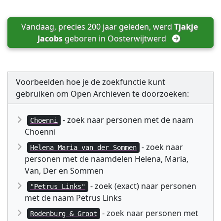
Vandaag, precies 200 jaar geleden, werd 
Tjakje 
Jacobs
 geboren in 
Oosterwijtwerd
Voorbeelden hoe je de zoekfunctie kunt
gebruiken om Open Archieven te doorzoeken:
- zoek naar personen met de naam
Choenni
Choenni
- zoek naar
Helena Maria van der Sommen
personen met de naamdelen Helena, Maria,
Van, Der en Sommen
- zoek (exact) naar personen
"Petrus Links"
met de naam Petrus Links
- zoek naar personen met
Rodenburg & Groot