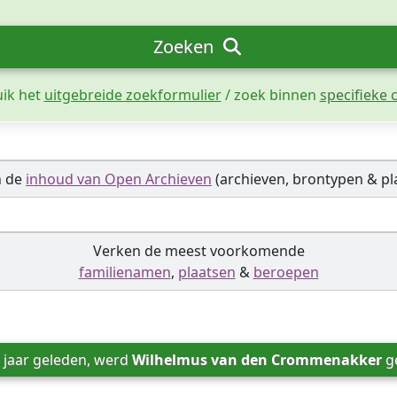
Zoeken
uik het
uitgebreide zoekformulier
/ zoek binnen
specifieke c
n de
inhoud van Open Archieven
(archieven, brontypen & pl
Verken de meest voorkomende
familienamen
,
plaatsen
&
beroepen
 jaar geleden, werd 
Wilhelmus van den Crommenakker
 g