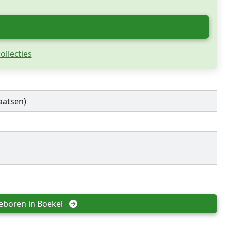
ollecties
aatsen)
eboren in 
Boekel