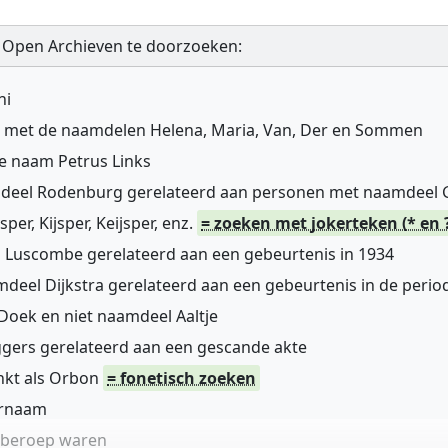
 Open Archieven te doorzoeken:
ni
n met de naamdelen Helena, Maria, Van, Der en Sommen
de naam Petrus Links
mdeel Rodenburg gerelateerd aan personen met naamdeel
r, Kijsper, Keijsper, enz.
= zoeken met jokerteken (* en 
 Luscombe gerelateerd aan een gebeurtenis in 1934
deel Dijkstra gerelateerd aan een gebeurtenis in de perio
oek en niet naamdeel Aaltje
gers gerelateerd aan een gescande akte
nkt als Orbon
= fonetisch zoeken
ernaam
n beroep waren