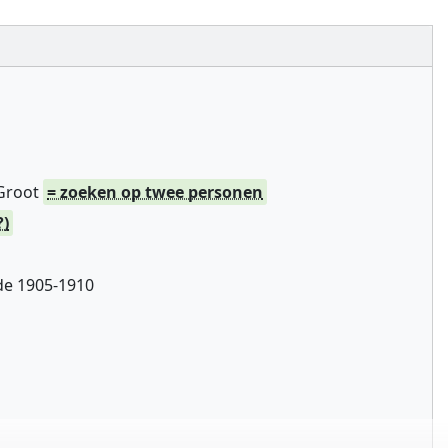
 Groot
= zoeken op twee personen
?)
de 1905-1910