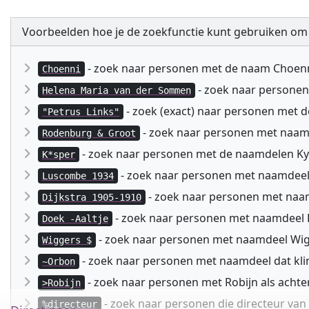
Voorbeelden hoe je de zoekfunctie kunt gebruiken om
- zoek naar personen met de naam Choen
Choenni
- zoek naar persone
Helena Maria van der Sommen
- zoek (exact) naar personen met 
"Petrus Links"
- zoek naar personen met naa
Rodenburg & Groot
- zoek naar personen met de naamdelen Kyspe
K*sper
- zoek naar personen met naamdeel
Luscombe 1934
- zoek naar personen met naam
Dijkstra 1905-1910
- zoek naar personen met naamdeel D
Doek -Aaltje
- zoek naar personen met naamdeel Wig
Wiggers $
- zoek naar personen met naamdeel dat kli
~Orbon
- zoek naar personen met Robijn als acht
>Robijn
- zoek naar personen die directeur va
%directeur