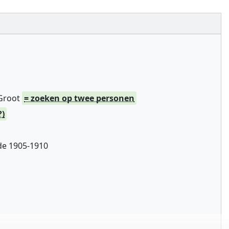
 Groot
= zoeken op twee personen
?)
de 1905-1910