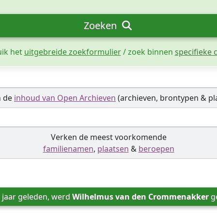
Zoeken
uik het
uitgebreide zoekformulier
/ zoek binnen
specifieke c
n de
inhoud van Open Archieven
(archieven, brontypen & pl
Verken de meest voorkomende
familienamen
,
plaatsen
&
beroepen
 jaar geleden, werd 
Wilhelmus van den Crommenakker
 g