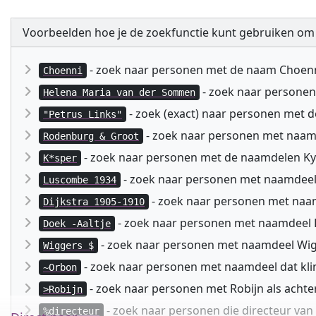
Voorbeelden hoe je de zoekfunctie kunt gebruiken om
- zoek naar personen met de naam Choen
Choenni
- zoek naar persone
Helena Maria van der Sommen
- zoek (exact) naar personen met 
"Petrus Links"
- zoek naar personen met naa
Rodenburg & Groot
- zoek naar personen met de naamdelen Kyspe
K*sper
- zoek naar personen met naamdeel
Luscombe 1934
- zoek naar personen met naam
Dijkstra 1905-1910
- zoek naar personen met naamdeel D
Doek -Aaltje
- zoek naar personen met naamdeel Wig
Wiggers $
- zoek naar personen met naamdeel dat kli
~Orbon
- zoek naar personen met Robijn als acht
>Robijn
- zoek naar personen die directeur va
%directeur