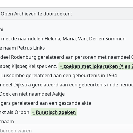
 Open Archieven te doorzoeken:
ni
n met de naamdelen Helena, Maria, Van, Der en Sommen
de naam Petrus Links
mdeel Rodenburg gerelateerd aan personen met naamdeel
r, Kijsper, Keijsper, enz.
= zoeken met jokerteken (* en 
 Luscombe gerelateerd aan een gebeurtenis in 1934
deel Dijkstra gerelateerd aan een gebeurtenis in de perio
oek en niet naamdeel Aaltje
gers gerelateerd aan een gescande akte
nkt als Orbon
= fonetisch zoeken
ernaam
n beroep waren