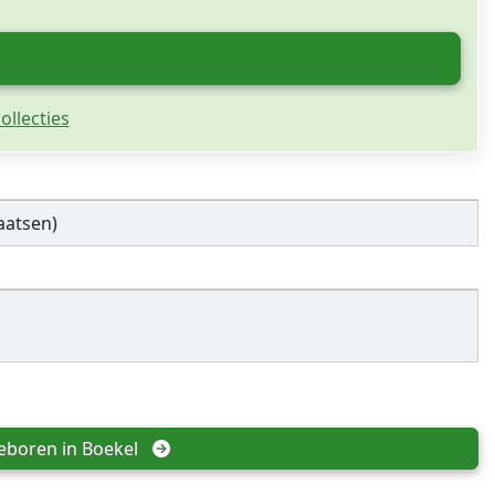
ollecties
aatsen)
eboren in 
Boekel