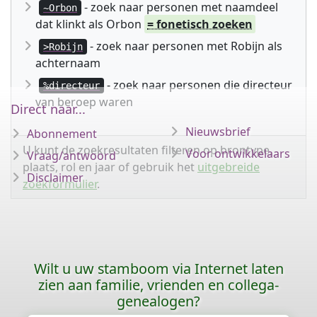
- zoek naar personen met naamdeel
~Orbon
dat klinkt als Orbon
= fonetisch zoeken
- zoek naar personen met Robijn als
>Robijn
achternaam
- zoek naar personen die directeur
%directeur
van beroep waren
Direct naar...
Nieuwsbrief
Abonnement
U kunt de zoekresultaten filteren op brontype,
Voor ontwikkelaars
Vraag/antwoord
plaats, rol en jaar of gebruik het
uitgebreide
Disclaimer
zoekformulier
.
Wilt u uw stamboom via Internet laten
zien aan familie, vrienden en collega-
genealogen?