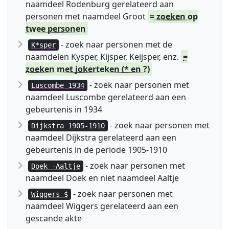
naamdeel Rodenburg gerelateerd aan
personen met naamdeel Groot
= zoeken op
twee personen
- zoek naar personen met de
K*sper
naamdelen Kysper, Kijsper, Keijsper, enz.
=
zoeken met jokerteken (* en ?)
- zoek naar personen met
Luscombe 1934
naamdeel Luscombe gerelateerd aan een
gebeurtenis in 1934
- zoek naar personen met
Dijkstra 1905-1910
naamdeel Dijkstra gerelateerd aan een
gebeurtenis in de periode 1905-1910
- zoek naar personen met
Doek -Aaltje
naamdeel Doek en niet naamdeel Aaltje
- zoek naar personen met
Wiggers $
naamdeel Wiggers gerelateerd aan een
gescande akte