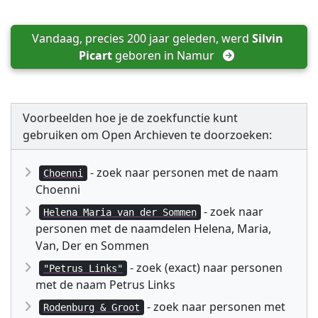
Vandaag, precies 200 jaar geleden, werd 
Silvin 
Picart
 geboren in 
Namur
Voorbeelden hoe je de zoekfunctie kunt
gebruiken om Open Archieven te doorzoeken:
- zoek naar personen met de naam
Choenni
Choenni
- zoek naar
Helena Maria van der Sommen
personen met de naamdelen Helena, Maria,
Van, Der en Sommen
- zoek (exact) naar personen
"Petrus Links"
met de naam Petrus Links
- zoek naar personen met
Rodenburg & Groot