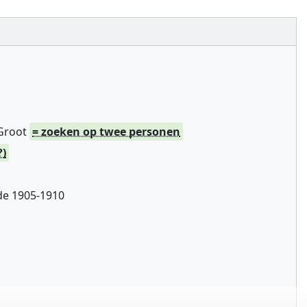
 Groot
= zoeken op twee personen
?)
de 1905-1910