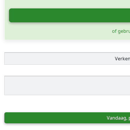
of gebr
Verke
Vandaag, p