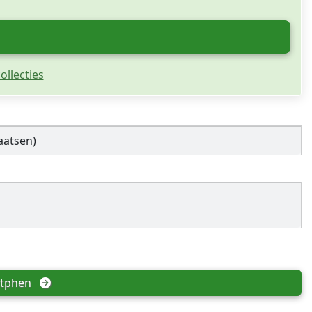
ollecties
aatsen)
tphen