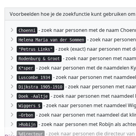
Voorbeelden hoe je de zoekfunctie kunt gebruiken om
- zoek naar personen met de naam Choen
Choenni
- zoek naar persone
Helena Maria van der Sommen
- zoek (exact) naar personen met 
"Petrus Links"
- zoek naar personen met naa
Rodenburg & Groot
- zoek naar personen met de naamdelen Kyspe
K*sper
- zoek naar personen met naamdeel
Luscombe 1934
- zoek naar personen met naam
Dijkstra 1905-1910
- zoek naar personen met naamdeel D
Doek -Aaltje
- zoek naar personen met naamdeel Wig
Wiggers $
- zoek naar personen met naamdeel dat kli
~Orbon
- zoek naar personen met Robijn als acht
>Robijn
- zoek naar personen die directeur va
%directeur