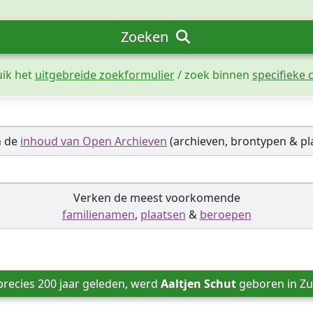
Zoeken
uik het
uitgebreide zoekformulier
/ zoek binnen
specifieke c
n de
inhoud van Open Archieven
(archieven, brontypen & pl
Verken de meest voorkomende
familienamen
,
plaatsen
&
beroepen
recies 200 jaar geleden, werd 
Aaltjen Schut
 geboren in 
Zu