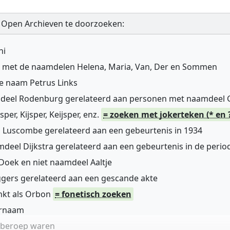
 Open Archieven te doorzoeken:
ni
n met de naamdelen Helena, Maria, Van, Der en Sommen
de naam Petrus Links
mdeel Rodenburg gerelateerd aan personen met naamdeel
r, Kijsper, Keijsper, enz.
= zoeken met jokerteken (* en 
 Luscombe gerelateerd aan een gebeurtenis in 1934
deel Dijkstra gerelateerd aan een gebeurtenis in de perio
oek en niet naamdeel Aaltje
gers gerelateerd aan een gescande akte
nkt als Orbon
= fonetisch zoeken
ernaam
n beroep waren