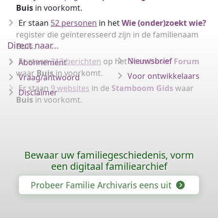
Buis
in voorkomt.
Er staan
52 personen
in het
Wie (onder)zoekt wie?
register die geïnteresseerd zijn in de familienaam
Direct naar...
Buis
.
Nieuwsbrief
Er staan
213 berichten
op het
Stamboom Forum
Abonnement
waar
Buis
in voorkomt.
Voor ontwikkelaars
Vraag/antwoord
Er staan
9 websites
in de
Stamboom Gids
waar
Disclaimer
Buis
in voorkomt.
Bewaar uw familiegeschiedenis, vorm
een digitaal familiearchief
Probeer Familie Archivaris eens uit