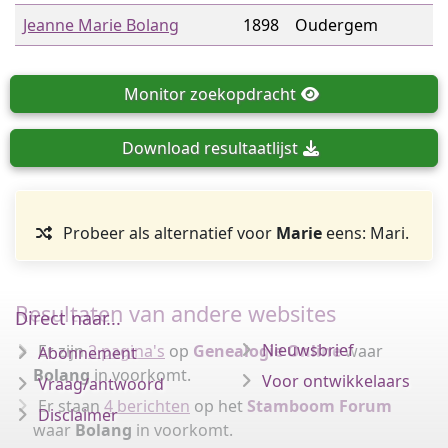
Jeanne Marie Bolang
1898
Oudergem
Monitor
zoekopdracht
Download
resultaatlijst
Probeer als alternatief voor
Marie
eens: Mari.
Resultaten van andere websites
Direct naar...
Nieuwsbrief
Er zijn
2 pagina's
op
Genealogie Online
waar
Abonnement
Bolang
in voorkomt.
Voor ontwikkelaars
Vraag/antwoord
Er staan
4 berichten
op het
Stamboom Forum
Disclaimer
waar
Bolang
in voorkomt.