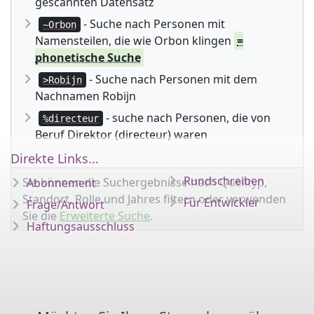
gescannten Datensatz
- Suche nach Personen mit
~Orbon
Namensteilen, die wie Orbon klingen
=
phonetische Suche
- Suche nach Personen mit dem
>Robijn
Nachnamen Robijn
- suche nach Personen, die von
%directeur
Beruf Direktor (directeur) waren
Direkte Links...
Rundschreiben
Sie können die Suchergebnisse nach Quelltyp,
Abonnement
Standort, Rolle und Jahres filtern oder verwenden
Für Entwickler
Frage/Antwort
Sie die
Erweiterte Suche
.
Haftungsausschluss