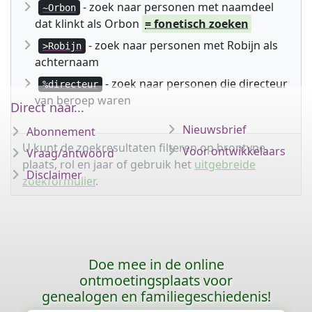
- zoek naar personen met naamdeel
~Orbon
dat klinkt als Orbon
= fonetisch zoeken
- zoek naar personen met Robijn als
>Robijn
achternaam
- zoek naar personen die directeur
%directeur
van beroep waren
Direct naar...
Nieuwsbrief
Abonnement
U kunt de zoekresultaten filteren op brontype,
Voor ontwikkelaars
Vraag/antwoord
plaats, rol en jaar of gebruik het
uitgebreide
Disclaimer
zoekformulier
.
Doe mee in de online
ontmoetingsplaats voor
genealogen en familiegeschiedenis!