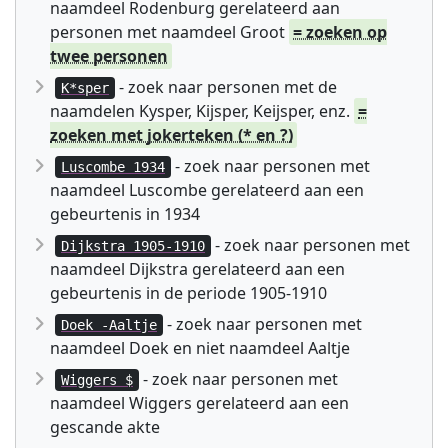
naamdeel Rodenburg gerelateerd aan
personen met naamdeel Groot
= zoeken op
twee personen
- zoek naar personen met de
K*sper
naamdelen Kysper, Kijsper, Keijsper, enz.
=
zoeken met jokerteken (* en ?)
- zoek naar personen met
Luscombe 1934
naamdeel Luscombe gerelateerd aan een
gebeurtenis in 1934
- zoek naar personen met
Dijkstra 1905-1910
naamdeel Dijkstra gerelateerd aan een
gebeurtenis in de periode 1905-1910
- zoek naar personen met
Doek -Aaltje
naamdeel Doek en niet naamdeel Aaltje
- zoek naar personen met
Wiggers $
naamdeel Wiggers gerelateerd aan een
gescande akte