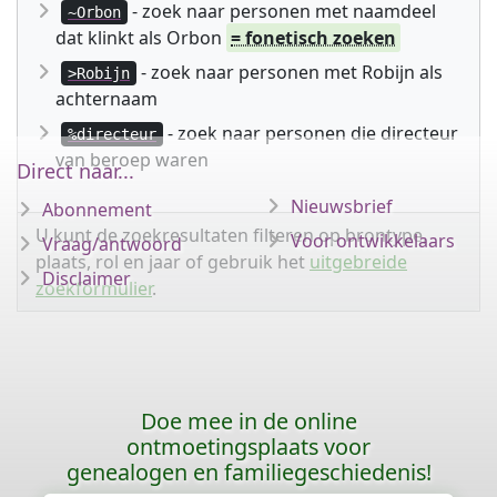
- zoek naar personen met naamdeel
~Orbon
dat klinkt als Orbon
= fonetisch zoeken
- zoek naar personen met Robijn als
>Robijn
achternaam
- zoek naar personen die directeur
%directeur
van beroep waren
Direct naar...
Nieuwsbrief
Abonnement
U kunt de zoekresultaten filteren op brontype,
Voor ontwikkelaars
Vraag/antwoord
plaats, rol en jaar of gebruik het
uitgebreide
Disclaimer
zoekformulier
.
Doe mee in de online
ontmoetingsplaats voor
genealogen en familiegeschiedenis!