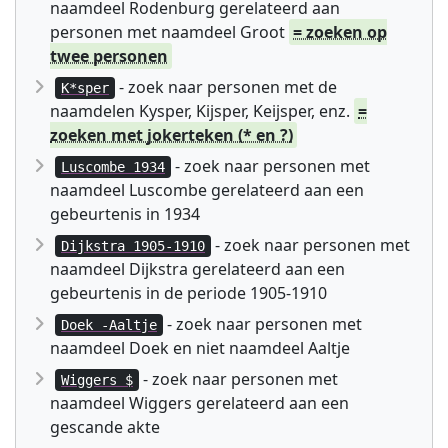
naamdeel Rodenburg gerelateerd aan
personen met naamdeel Groot
= zoeken op
twee personen
- zoek naar personen met de
K*sper
naamdelen Kysper, Kijsper, Keijsper, enz.
=
zoeken met jokerteken (* en ?)
- zoek naar personen met
Luscombe 1934
naamdeel Luscombe gerelateerd aan een
gebeurtenis in 1934
- zoek naar personen met
Dijkstra 1905-1910
naamdeel Dijkstra gerelateerd aan een
gebeurtenis in de periode 1905-1910
- zoek naar personen met
Doek -Aaltje
naamdeel Doek en niet naamdeel Aaltje
- zoek naar personen met
Wiggers $
naamdeel Wiggers gerelateerd aan een
gescande akte