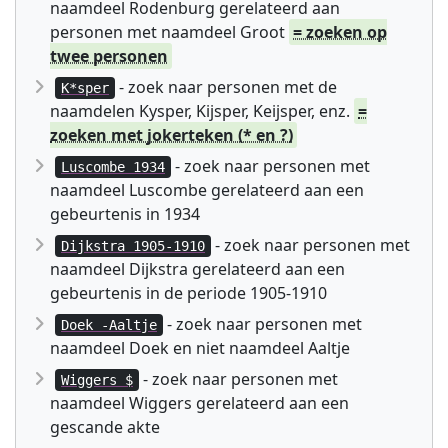
naamdeel Rodenburg gerelateerd aan
personen met naamdeel Groot
= zoeken op
twee personen
- zoek naar personen met de
K*sper
naamdelen Kysper, Kijsper, Keijsper, enz.
=
zoeken met jokerteken (* en ?)
- zoek naar personen met
Luscombe 1934
naamdeel Luscombe gerelateerd aan een
gebeurtenis in 1934
- zoek naar personen met
Dijkstra 1905-1910
naamdeel Dijkstra gerelateerd aan een
gebeurtenis in de periode 1905-1910
- zoek naar personen met
Doek -Aaltje
naamdeel Doek en niet naamdeel Aaltje
- zoek naar personen met
Wiggers $
naamdeel Wiggers gerelateerd aan een
gescande akte