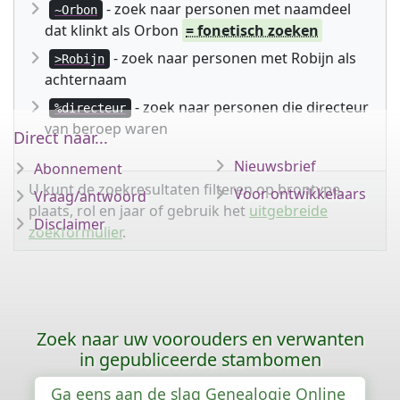
- zoek naar personen met naamdeel
~Orbon
dat klinkt als Orbon
= fonetisch zoeken
- zoek naar personen met Robijn als
>Robijn
achternaam
- zoek naar personen die directeur
%directeur
van beroep waren
Direct naar...
Nieuwsbrief
Abonnement
U kunt de zoekresultaten filteren op brontype,
Voor ontwikkelaars
Vraag/antwoord
plaats, rol en jaar of gebruik het
uitgebreide
Disclaimer
zoekformulier
.
Zoek naar uw voorouders en verwanten
in gepubliceerde stambomen
Ga eens aan de slag Genealogie Online