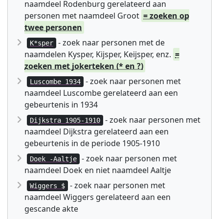
naamdeel Rodenburg gerelateerd aan
personen met naamdeel Groot
= zoeken op
twee personen
- zoek naar personen met de
K*sper
naamdelen Kysper, Kijsper, Keijsper, enz.
=
zoeken met jokerteken (* en ?)
- zoek naar personen met
Luscombe 1934
naamdeel Luscombe gerelateerd aan een
gebeurtenis in 1934
- zoek naar personen met
Dijkstra 1905-1910
naamdeel Dijkstra gerelateerd aan een
gebeurtenis in de periode 1905-1910
- zoek naar personen met
Doek -Aaltje
naamdeel Doek en niet naamdeel Aaltje
- zoek naar personen met
Wiggers $
naamdeel Wiggers gerelateerd aan een
gescande akte