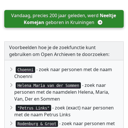
Vandaag, precies 200 jaar geleden, werd 
Neeltje 
Komejan
 geboren in 
Kruiningen
Voorbeelden hoe je de zoekfunctie kunt
gebruiken om Open Archieven te doorzoeken:
- zoek naar personen met de naam
Choenni
Choenni
- zoek naar
Helena Maria van der Sommen
personen met de naamdelen Helena, Maria,
Van, Der en Sommen
- zoek (exact) naar personen
"Petrus Links"
met de naam Petrus Links
- zoek naar personen met
Rodenburg & Groot