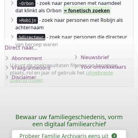
- zoek naar personen met naamdeel
~Orbon
dat klinkt als Orbon
= fonetisch zoeken
- zoek naar personen met Robijn als
>Robijn
achternaam
- zoek naar personen die directeur
%directeur
van beroep waren
Direct naar...
Nieuwsbrief
Abonnement
U kunt de zoekresultaten filteren op brontype,
Voor ontwikkelaars
Vraag/antwoord
plaats, rol en jaar of gebruik het
uitgebreide
Disclaimer
zoekformulier
.
Bewaar uw familiegeschiedenis, vorm
een digitaal familiearchief
Probeer Familie Archivaris eens uit