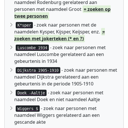
naamdeel Rodenburg gerelateerd aan
personen met naamdeel Groot
= zoeken op
twee personen
- zoek naar personen met de
K*sper
naamdelen Kysper, Kijsper, Keijsper, enz.
=
zoeken met jokerteken (* en ?)
- zoek naar personen met
Luscombe 1934
naamdeel Luscombe gerelateerd aan een
gebeurtenis in 1934
- zoek naar personen met
Dijkstra 1905-1910
naamdeel Dijkstra gerelateerd aan een
gebeurtenis in de periode 1905-1910
- zoek naar personen met
Doek -Aaltje
naamdeel Doek en niet naamdeel Aaltje
- zoek naar personen met
Wiggers $
naamdeel Wiggers gerelateerd aan een
gescande akte