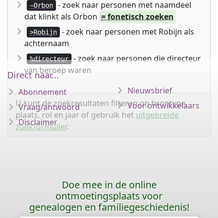
- zoek naar personen met naamdeel
~Orbon
dat klinkt als Orbon
= fonetisch zoeken
- zoek naar personen met Robijn als
>Robijn
achternaam
- zoek naar personen die directeur
%directeur
van beroep waren
Direct naar...
Nieuwsbrief
Abonnement
U kunt de zoekresultaten filteren op brontype,
Voor ontwikkelaars
Vraag/antwoord
plaats, rol en jaar of gebruik het
uitgebreide
Disclaimer
zoekformulier
.
Doe mee in de online
ontmoetingsplaats voor
genealogen en familiegeschiedenis!