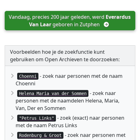
Vandaag, precies 200 jaar geleden, werd 
Everardus 
Van Laar
 geboren in 
Zutphen
Voorbeelden hoe je de zoekfunctie kunt
gebruiken om Open Archieven te doorzoeken:
- zoek naar personen met de naam
Choenni
Choenni
- zoek naar
Helena Maria van der Sommen
personen met de naamdelen Helena, Maria,
Van, Der en Sommen
- zoek (exact) naar personen
"Petrus Links"
met de naam Petrus Links
- zoek naar personen met
Rodenburg & Groot