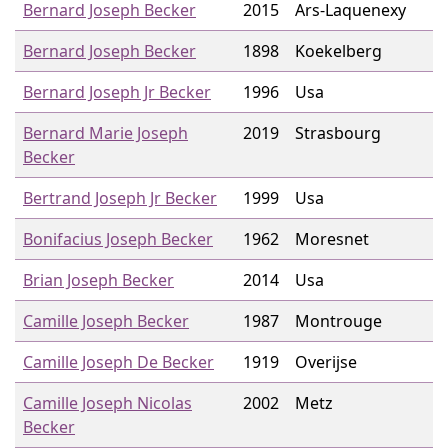
Bernard Joseph Becker
2015
Ars-Laquenexy
Bernard Joseph Becker
1898
Koekelberg
Bernard Joseph Jr Becker
1996
Usa
Bernard Marie Joseph
2019
Strasbourg
Becker
Bertrand Joseph Jr Becker
1999
Usa
Bonifacius Joseph Becker
1962
Moresnet
Brian Joseph Becker
2014
Usa
Camille Joseph Becker
1987
Montrouge
Camille Joseph De Becker
1919
Overijse
Camille Joseph Nicolas
2002
Metz
Becker