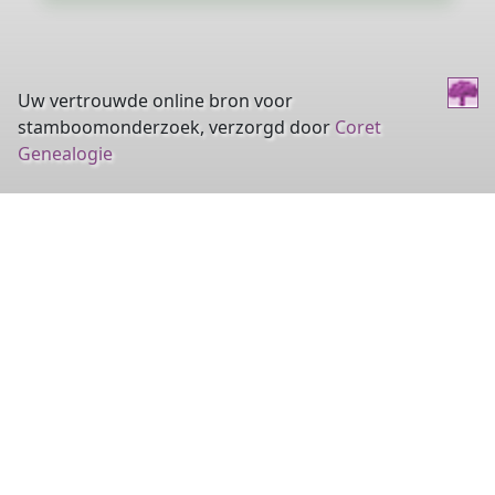
Uw vertrouwde online bron voor
stamboomonderzoek, verzorgd door
Coret
Genealogie