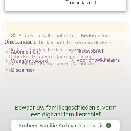
ongedateerd
Probeer als alternatief voor
Becker
eens:
Direct naar...
Becher, Beck, Becker hoff, Beckerman, Beckers,
Beckert, Beckker, Bekker, Bäcker, De becker,
Nieuwsbrief
Abonnement
Debecker, Grobecker, Jauregui becker,
Voor ontwikkelaars
Vraag/antwoord
Kannebecker, Kuchenbecker, Neubecker,
Disclaimer
Platzbecker.
Bewaar uw familiegeschiedenis, vorm
een digitaal familiearchief
Probeer Familie Archivaris eens uit