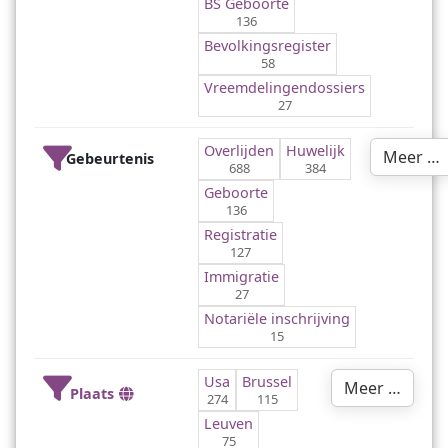
BS Geboorte
136
Bevolkingsregister
58
Vreemdelingendossiers
27
Overlijden
Huwelijk
Meer …
Gebeurtenis
688
384
Geboorte
136
Registratie
127
Immigratie
27
Notariële inschrijving
15
Usa
Brussel
Meer …
Plaats
274
115
Leuven
75