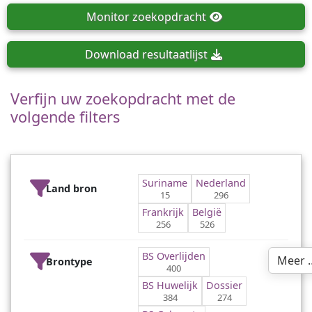
Monitor
zoekopdracht
Download
resultaatlijst
Verfijn uw zoekopdracht met de
volgende filters
Suriname
Nederland
Land bron
15
296
Frankrijk
België
256
526
BS Overlijden
Meer 
Brontype
400
BS Huwelijk
Dossier
384
274