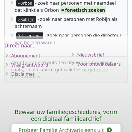
- zoek naar personen met naamdeel
~Orbon
dat klinkt als Orbon
= fonetisch zoeken
- zoek naar personen met Robijn als
>Robijn
achternaam
- zoek naar personen die directeur
%directeur
van beroep waren
Direct naar...
Nieuwsbrief
Abonnement
U kunt de zoekresultaten filteren op brontype,
Voor ontwikkelaars
Vraag/antwoord
plaats, rol en jaar of gebruik het
uitgebreide
Disclaimer
zoekformulier
.
Bewaar uw familiegeschiedenis, vorm
een digitaal familiearchief
Probeer Familie Archivaris eens uit