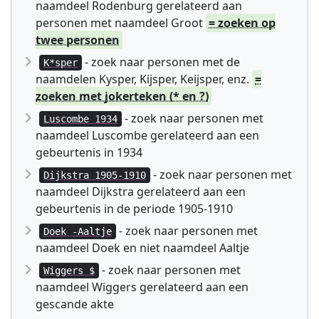
naamdeel Rodenburg gerelateerd aan
personen met naamdeel Groot
= zoeken op
twee personen
- zoek naar personen met de
K*sper
naamdelen Kysper, Kijsper, Keijsper, enz.
=
zoeken met jokerteken (* en ?)
- zoek naar personen met
Luscombe 1934
naamdeel Luscombe gerelateerd aan een
gebeurtenis in 1934
- zoek naar personen met
Dijkstra 1905-1910
naamdeel Dijkstra gerelateerd aan een
gebeurtenis in de periode 1905-1910
- zoek naar personen met
Doek -Aaltje
naamdeel Doek en niet naamdeel Aaltje
- zoek naar personen met
Wiggers $
naamdeel Wiggers gerelateerd aan een
gescande akte