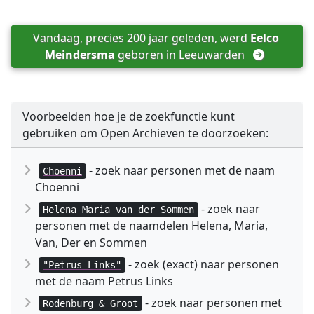
Vandaag, precies 200 jaar geleden, werd 
Eelco 
Meindersma
 geboren in 
Leeuwarden
Voorbeelden hoe je de zoekfunctie kunt
gebruiken om Open Archieven te doorzoeken:
- zoek naar personen met de naam
Choenni
Choenni
- zoek naar
Helena Maria van der Sommen
personen met de naamdelen Helena, Maria,
Van, Der en Sommen
- zoek (exact) naar personen
"Petrus Links"
met de naam Petrus Links
- zoek naar personen met
Rodenburg & Groot