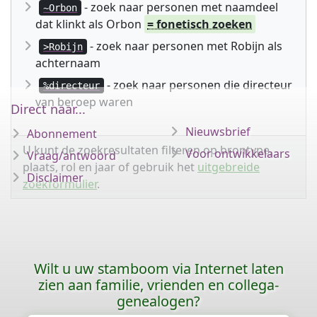
- zoek naar personen met naamdeel
~Orbon
dat klinkt als Orbon
= fonetisch zoeken
- zoek naar personen met Robijn als
>Robijn
achternaam
- zoek naar personen die directeur
%directeur
van beroep waren
Direct naar...
Nieuwsbrief
Abonnement
U kunt de zoekresultaten filteren op brontype,
Voor ontwikkelaars
Vraag/antwoord
plaats, rol en jaar of gebruik het
uitgebreide
Disclaimer
zoekformulier
.
Wilt u uw stamboom via Internet laten
zien aan familie, vrienden en collega-
genealogen?