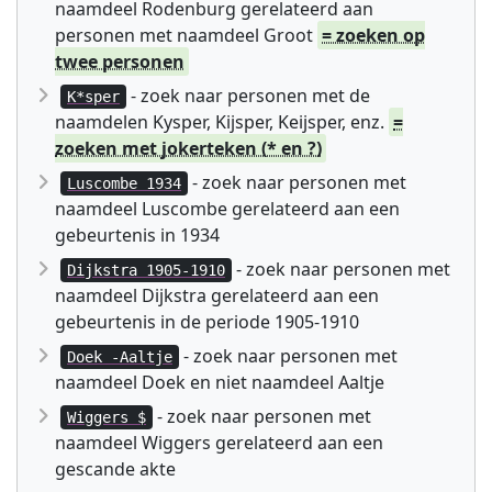
naamdeel Rodenburg gerelateerd aan
personen met naamdeel Groot
= zoeken op
twee personen
- zoek naar personen met de
K*sper
naamdelen Kysper, Kijsper, Keijsper, enz.
=
zoeken met jokerteken (* en ?)
- zoek naar personen met
Luscombe 1934
naamdeel Luscombe gerelateerd aan een
gebeurtenis in 1934
- zoek naar personen met
Dijkstra 1905-1910
naamdeel Dijkstra gerelateerd aan een
gebeurtenis in de periode 1905-1910
- zoek naar personen met
Doek -Aaltje
naamdeel Doek en niet naamdeel Aaltje
- zoek naar personen met
Wiggers $
naamdeel Wiggers gerelateerd aan een
gescande akte