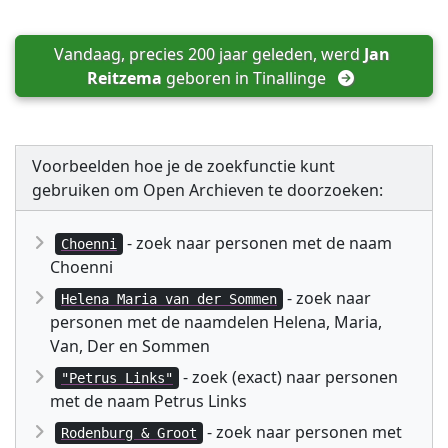
Vandaag, precies 200 jaar geleden, werd 
Jan 
Reitzema
 geboren in 
Tinallinge
Voorbeelden hoe je de zoekfunctie kunt
gebruiken om Open Archieven te doorzoeken:
- zoek naar personen met de naam
Choenni
Choenni
- zoek naar
Helena Maria van der Sommen
personen met de naamdelen Helena, Maria,
Van, Der en Sommen
- zoek (exact) naar personen
"Petrus Links"
met de naam Petrus Links
- zoek naar personen met
Rodenburg & Groot