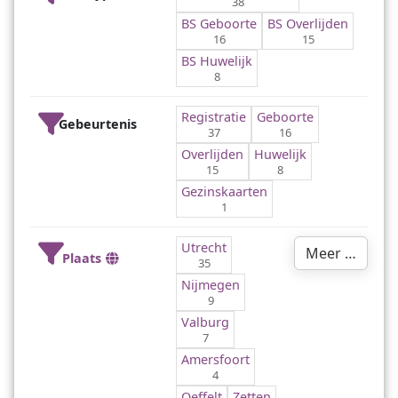
38
BS Geboorte
BS Overlijden
16
15
BS Huwelijk
8
Registratie
Geboorte
Gebeurtenis
37
16
Overlijden
Huwelijk
15
8
Gezinskaarten
1
Utrecht
Meer …
Plaats
35
Nijmegen
9
Valburg
7
Amersfoort
4
Oeffelt
Zetten