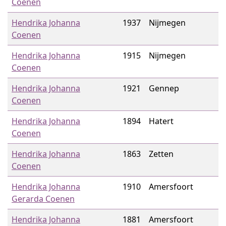
Coenen
Hendrika Johanna
1937
Nijmegen
Coenen
Hendrika Johanna
1915
Nijmegen
Coenen
Hendrika Johanna
1921
Gennep
Coenen
Hendrika Johanna
1894
Hatert
Coenen
Hendrika Johanna
1863
Zetten
Coenen
Hendrika Johanna
1910
Amersfoort
Gerarda Coenen
Hendrika Johanna
1881
Amersfoort