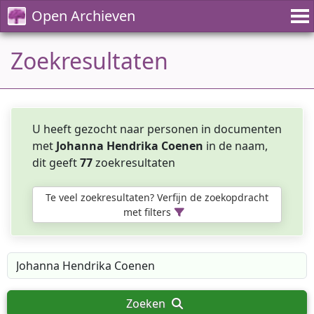
Open Archieven
Zoekresultaten
U heeft gezocht naar personen in documenten
met
Johanna Hendrika Coenen
in de naam,
dit geeft
77
zoekresultaten
Te veel zoekresultaten? Verfijn de zoekopdracht
met filters
Zoeken