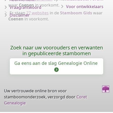
waar
Coenen
in voorkomt.
Voor ontwikkelaars
Vraag/antwoord
Er staan
27 websites
in de
Stamboom Gids
waar
Disclaimer
Coenen
in voorkomt.
Zoek naar uw voorouders en verwanten
in gepubliceerde stambomen
Ga eens aan de slag Genealogie Online
Uw vertrouwde online bron voor
stamboomonderzoek, verzorgd door
Coret
Genealogie