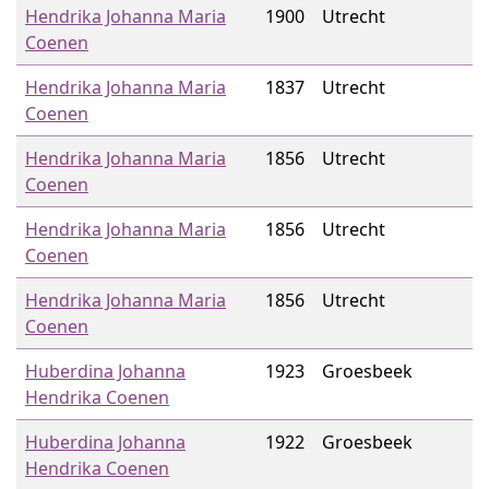
Hendrika Johanna Maria
1900
Utrecht
Coenen
Hendrika Johanna Maria
1837
Utrecht
Coenen
Hendrika Johanna Maria
1856
Utrecht
Coenen
Hendrika Johanna Maria
1856
Utrecht
Coenen
Hendrika Johanna Maria
1856
Utrecht
Coenen
Huberdina Johanna
1923
Groesbeek
Hendrika Coenen
Huberdina Johanna
1922
Groesbeek
Hendrika Coenen