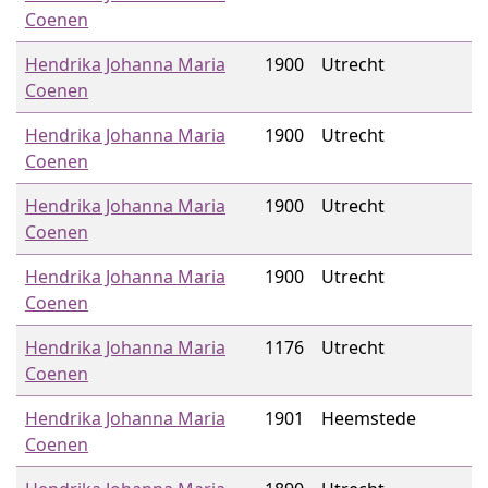
Coenen
Hendrika Johanna Maria
1900
Utrecht
Coenen
Hendrika Johanna Maria
1900
Utrecht
Coenen
Hendrika Johanna Maria
1900
Utrecht
Coenen
Hendrika Johanna Maria
1900
Utrecht
Coenen
Hendrika Johanna Maria
1176
Utrecht
Coenen
Hendrika Johanna Maria
1901
Heemstede
Coenen