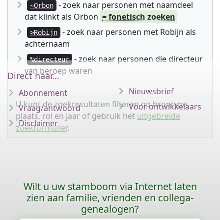
- zoek naar personen met naamdeel
~Orbon
dat klinkt als Orbon
= fonetisch zoeken
- zoek naar personen met Robijn als
>Robijn
achternaam
- zoek naar personen die directeur
%directeur
van beroep waren
Direct naar...
Nieuwsbrief
Abonnement
U kunt de zoekresultaten filteren op brontype,
Voor ontwikkelaars
Vraag/antwoord
plaats, rol en jaar of gebruik het
uitgebreide
Disclaimer
zoekformulier
.
Wilt u uw stamboom via Internet laten
zien aan familie, vrienden en collega-
genealogen?