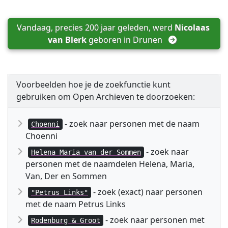
Vandaag, precies 200 jaar geleden, werd 
Nicolaas 
van Blerk
 geboren in 
Drunen
Voorbeelden hoe je de zoekfunctie kunt
gebruiken om Open Archieven te doorzoeken:
- zoek naar personen met de naam
Choenni
Choenni
- zoek naar
Helena Maria van der Sommen
personen met de naamdelen Helena, Maria,
Van, Der en Sommen
- zoek (exact) naar personen
"Petrus Links"
met de naam Petrus Links
- zoek naar personen met
Rodenburg & Groot