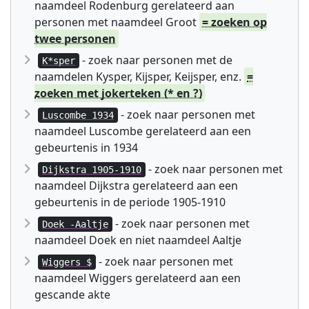
naamdeel Rodenburg gerelateerd aan
personen met naamdeel Groot
= zoeken op
twee personen
- zoek naar personen met de
K*sper
naamdelen Kysper, Kijsper, Keijsper, enz.
=
zoeken met jokerteken (* en ?)
- zoek naar personen met
Luscombe 1934
naamdeel Luscombe gerelateerd aan een
gebeurtenis in 1934
- zoek naar personen met
Dijkstra 1905-1910
naamdeel Dijkstra gerelateerd aan een
gebeurtenis in de periode 1905-1910
- zoek naar personen met
Doek -Aaltje
naamdeel Doek en niet naamdeel Aaltje
- zoek naar personen met
Wiggers $
naamdeel Wiggers gerelateerd aan een
gescande akte