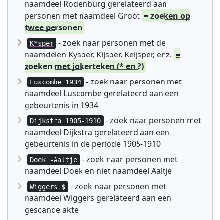
naamdeel Rodenburg gerelateerd aan
personen met naamdeel Groot
= zoeken op
twee personen
- zoek naar personen met de
K*sper
naamdelen Kysper, Kijsper, Keijsper, enz.
=
zoeken met jokerteken (* en ?)
- zoek naar personen met
Luscombe 1934
naamdeel Luscombe gerelateerd aan een
gebeurtenis in 1934
- zoek naar personen met
Dijkstra 1905-1910
naamdeel Dijkstra gerelateerd aan een
gebeurtenis in de periode 1905-1910
- zoek naar personen met
Doek -Aaltje
naamdeel Doek en niet naamdeel Aaltje
- zoek naar personen met
Wiggers $
naamdeel Wiggers gerelateerd aan een
gescande akte