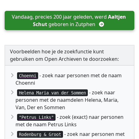
Vandaag, precies 200 jaar geleden, werd 
Aaltjen 
Schut
 geboren in 
Zutphen
Voorbeelden hoe je de zoekfunctie kunt
gebruiken om Open Archieven te doorzoeken:
- zoek naar personen met de naam
Choenni
Choenni
- zoek naar
Helena Maria van der Sommen
personen met de naamdelen Helena, Maria,
Van, Der en Sommen
- zoek (exact) naar personen
"Petrus Links"
met de naam Petrus Links
- zoek naar personen met
Rodenburg & Groot