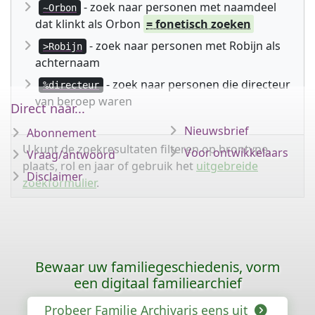
- zoek naar personen met naamdeel
~Orbon
dat klinkt als Orbon
= fonetisch zoeken
- zoek naar personen met Robijn als
>Robijn
achternaam
- zoek naar personen die directeur
%directeur
van beroep waren
Direct naar...
Nieuwsbrief
Abonnement
U kunt de zoekresultaten filteren op brontype,
Voor ontwikkelaars
Vraag/antwoord
plaats, rol en jaar of gebruik het
uitgebreide
Disclaimer
zoekformulier
.
Bewaar uw familiegeschiedenis, vorm
een digitaal familiearchief
Probeer Familie Archivaris eens uit