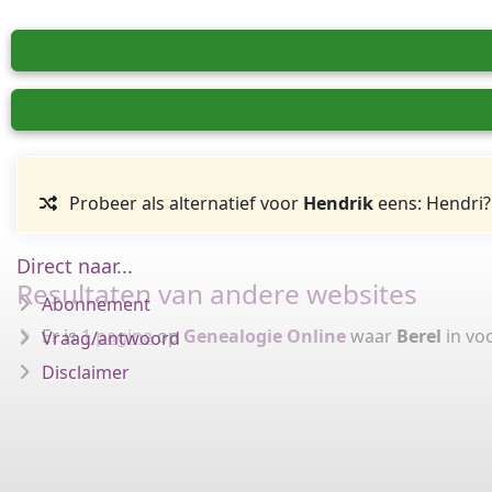
Probeer als alternatief voor
Hendrik
eens: Hendri?
Direct naar...
Resultaten van andere websites
Abonnement
Er is
1 pagina
op
Genealogie Online
waar
Berel
in vo
Vraag/antwoord
Disclaimer