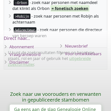
- zoek naar personen met naamdeel
~Orbon
dat klinkt als Orbon
= fonetisch zoeken
- zoek naar personen met Robijn als
>Robijn
achternaam
- zoek naar personen die directeur
%directeur
van beroep waren
Direct naar...
Nieuwsbrief
Abonnement
U kunt de zoekresultaten filteren op brontype,
Voor ontwikkelaars
Vraag/antwoord
plaats, rol en jaar of gebruik het
uitgebreide
Disclaimer
zoekformulier
.
Zoek naar uw voorouders en verwanten
in gepubliceerde stambomen
Ga eens aan de slag Genealogie Online