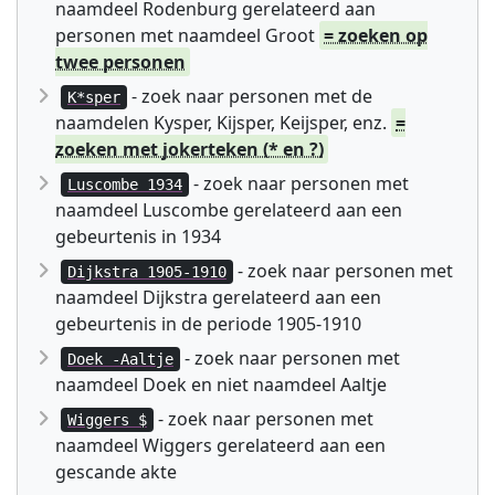
naamdeel Rodenburg gerelateerd aan
personen met naamdeel Groot
= zoeken op
twee personen
- zoek naar personen met de
K*sper
naamdelen Kysper, Kijsper, Keijsper, enz.
=
zoeken met jokerteken (* en ?)
- zoek naar personen met
Luscombe 1934
naamdeel Luscombe gerelateerd aan een
gebeurtenis in 1934
- zoek naar personen met
Dijkstra 1905-1910
naamdeel Dijkstra gerelateerd aan een
gebeurtenis in de periode 1905-1910
- zoek naar personen met
Doek -Aaltje
naamdeel Doek en niet naamdeel Aaltje
- zoek naar personen met
Wiggers $
naamdeel Wiggers gerelateerd aan een
gescande akte