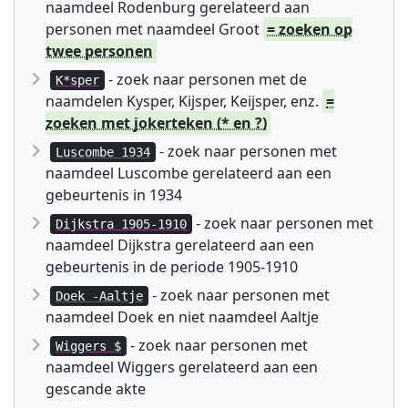
naamdeel Rodenburg gerelateerd aan
personen met naamdeel Groot
= zoeken op
twee personen
- zoek naar personen met de
K*sper
naamdelen Kysper, Kijsper, Keijsper, enz.
=
zoeken met jokerteken (* en ?)
- zoek naar personen met
Luscombe 1934
naamdeel Luscombe gerelateerd aan een
gebeurtenis in 1934
- zoek naar personen met
Dijkstra 1905-1910
naamdeel Dijkstra gerelateerd aan een
gebeurtenis in de periode 1905-1910
- zoek naar personen met
Doek -Aaltje
naamdeel Doek en niet naamdeel Aaltje
- zoek naar personen met
Wiggers $
naamdeel Wiggers gerelateerd aan een
gescande akte