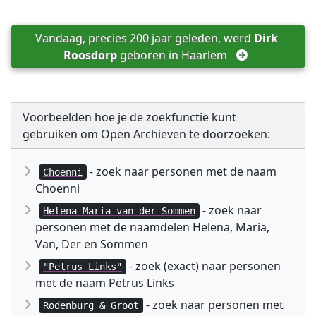
Vandaag, precies 200 jaar geleden, werd 
Dirk 
Roosdorp
 geboren in 
Haarlem
Voorbeelden hoe je de zoekfunctie kunt
gebruiken om Open Archieven te doorzoeken:
- zoek naar personen met de naam
Choenni
Choenni
- zoek naar
Helena Maria van der Sommen
personen met de naamdelen Helena, Maria,
Van, Der en Sommen
- zoek (exact) naar personen
"Petrus Links"
met de naam Petrus Links
- zoek naar personen met
Rodenburg & Groot