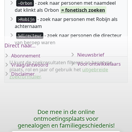
- zoek naar personen met naamdeel
~Orbon
dat klinkt als Orbon
= fonetisch zoeken
- zoek naar personen met Robijn als
>Robijn
achternaam
- zoek naar personen die directeur
%directeur
van beroep waren
Direct naar...
Nieuwsbrief
Abonnement
U kunt de zoekresultaten filteren op brontype,
Voor ontwikkelaars
Vraag/antwoord
plaats, rol en jaar of gebruik het
uitgebreide
Disclaimer
zoekformulier
.
Doe mee in de online
ontmoetingsplaats voor
genealogen en familiegeschiedenis!