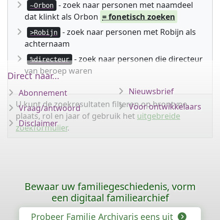
- zoek naar personen met naamdeel
~Orbon
dat klinkt als Orbon
= fonetisch zoeken
- zoek naar personen met Robijn als
>Robijn
achternaam
- zoek naar personen die directeur
%directeur
van beroep waren
Direct naar...
Nieuwsbrief
Abonnement
U kunt de zoekresultaten filteren op brontype,
Voor ontwikkelaars
Vraag/antwoord
plaats, rol en jaar of gebruik het
uitgebreide
Disclaimer
zoekformulier
.
Bewaar uw familiegeschiedenis, vorm
een digitaal familiearchief
Probeer Familie Archivaris eens uit