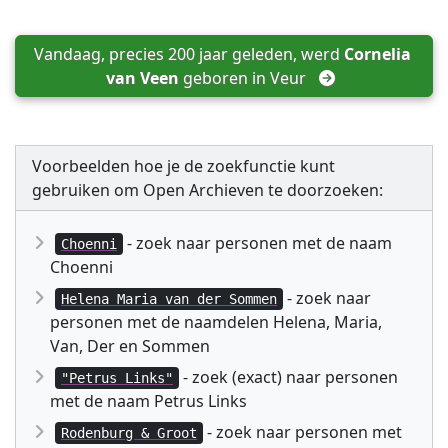
Vandaag, precies 200 jaar geleden, werd 
Cornelia 
van Veen
 geboren in 
Veur
Voorbeelden hoe je de zoekfunctie kunt
gebruiken om Open Archieven te doorzoeken:
- zoek naar personen met de naam
Choenni
Choenni
- zoek naar
Helena Maria van der Sommen
personen met de naamdelen Helena, Maria,
Van, Der en Sommen
- zoek (exact) naar personen
"Petrus Links"
met de naam Petrus Links
- zoek naar personen met
Rodenburg & Groot