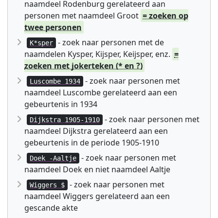
naamdeel Rodenburg gerelateerd aan
personen met naamdeel Groot
= zoeken op
twee personen
- zoek naar personen met de
K*sper
naamdelen Kysper, Kijsper, Keijsper, enz.
=
zoeken met jokerteken (* en ?)
- zoek naar personen met
Luscombe 1934
naamdeel Luscombe gerelateerd aan een
gebeurtenis in 1934
- zoek naar personen met
Dijkstra 1905-1910
naamdeel Dijkstra gerelateerd aan een
gebeurtenis in de periode 1905-1910
- zoek naar personen met
Doek -Aaltje
naamdeel Doek en niet naamdeel Aaltje
- zoek naar personen met
Wiggers $
naamdeel Wiggers gerelateerd aan een
gescande akte