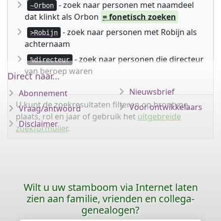
- zoek naar personen met naamdeel
~Orbon
dat klinkt als Orbon
= fonetisch zoeken
- zoek naar personen met Robijn als
>Robijn
achternaam
- zoek naar personen die directeur
%directeur
van beroep waren
Direct naar...
Nieuwsbrief
Abonnement
U kunt de zoekresultaten filteren op brontype,
Voor ontwikkelaars
Vraag/antwoord
plaats, rol en jaar of gebruik het
uitgebreide
Disclaimer
zoekformulier
.
Wilt u uw stamboom via Internet laten
zien aan familie, vrienden en collega-
genealogen?