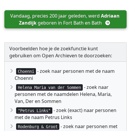
Vandaag, precies 200 jaar geleden, werd 
Adriaan 
Zandijk
 geboren in 
Fort Bath en Bath
Voorbeelden hoe je de zoekfunctie kunt
gebruiken om Open Archieven te doorzoeken:
- zoek naar personen met de naam
Choenni
Choenni
- zoek naar
Helena Maria van der Sommen
personen met de naamdelen Helena, Maria,
Van, Der en Sommen
- zoek (exact) naar personen
"Petrus Links"
met de naam Petrus Links
- zoek naar personen met
Rodenburg & Groot