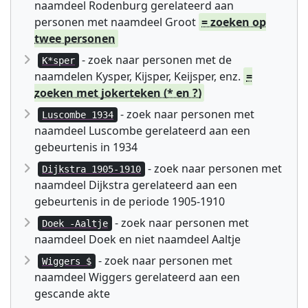
naamdeel Rodenburg gerelateerd aan
personen met naamdeel Groot
= zoeken op
twee personen
- zoek naar personen met de
K*sper
naamdelen Kysper, Kijsper, Keijsper, enz.
=
zoeken met jokerteken (* en ?)
- zoek naar personen met
Luscombe 1934
naamdeel Luscombe gerelateerd aan een
gebeurtenis in 1934
- zoek naar personen met
Dijkstra 1905-1910
naamdeel Dijkstra gerelateerd aan een
gebeurtenis in de periode 1905-1910
- zoek naar personen met
Doek -Aaltje
naamdeel Doek en niet naamdeel Aaltje
- zoek naar personen met
Wiggers $
naamdeel Wiggers gerelateerd aan een
gescande akte