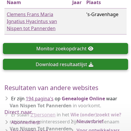
Naam
Jaar
Plaats
Clemens Frans Maria
's-Gravenhage
Ignatius Hyacintus van
Nispen tot Pannerden
Monitor
zoekopdracht
Download
resultaatlijst
Resultaten van andere websites
Er zijn
194 pagina's
op
Genealogie Online
waar
Van Nispen Tot Pannerden
in voorkomt.
Direct naar...
Er staan
2 personen
in het
Wie (onder)zoekt wie?
Nieuwsbrief
register die geïnteresseerd zijn in de familienaam
Abonnement
Van Nispen Tot Pannerden
.
Voor ontwikkelaars