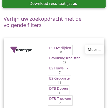
Download
resultaatlijst
Verfijn uw zoekopdracht met de
volgende filters
BS Overlijden
Meer …
Brontype
30
Bevolkingsregister
29
BS Huwelijk
17
BS Geboorte
11
DTB Dopen
11
DTB Trouwen
2