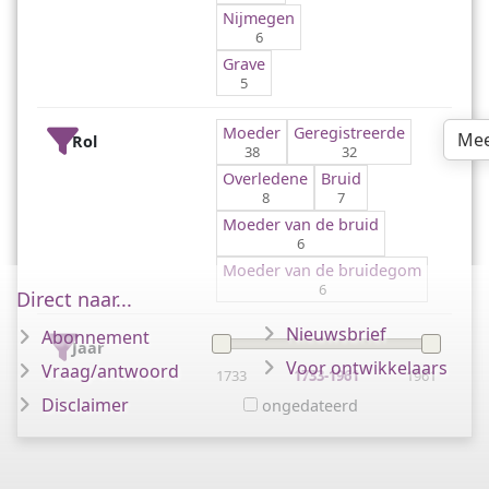
Nijmegen
6
Grave
5
Moeder
Geregistreerde
Mee
Rol
38
32
Overledene
Bruid
8
7
Moeder van de bruid
6
Moeder van de bruidegom
6
Direct naar...
Nieuwsbrief
Abonnement
Jaar
Voor ontwikkelaars
Vraag/antwoord
1733
1733-1961
1961
Disclaimer
ongedateerd