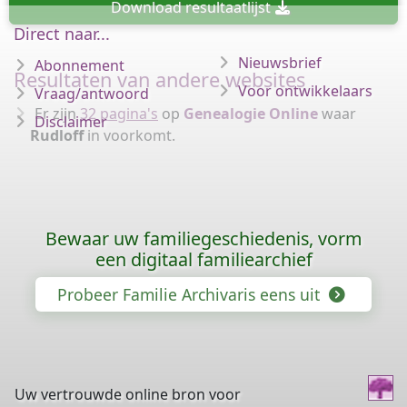
Download
resultaatlijst
Direct naar...
Nieuwsbrief
Abonnement
Resultaten van andere websites
Voor ontwikkelaars
Vraag/antwoord
Er zijn
32 pagina's
op
Genealogie Online
waar
Disclaimer
Rudloff
in voorkomt.
Bewaar uw familiegeschiedenis, vorm
een digitaal familiearchief
Probeer Familie Archivaris eens uit
Uw vertrouwde online bron voor