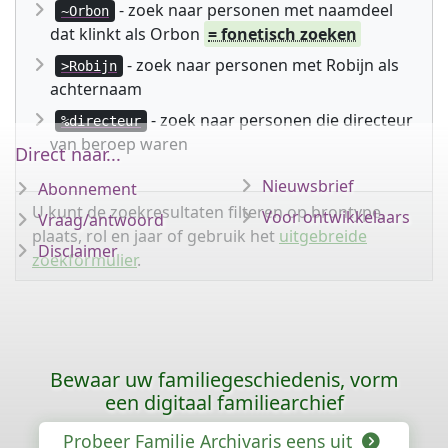
- zoek naar personen met naamdeel
~Orbon
dat klinkt als Orbon
= fonetisch zoeken
- zoek naar personen met Robijn als
>Robijn
achternaam
- zoek naar personen die directeur
%directeur
van beroep waren
Direct naar...
Nieuwsbrief
Abonnement
U kunt de zoekresultaten filteren op brontype,
Voor ontwikkelaars
Vraag/antwoord
plaats, rol en jaar of gebruik het
uitgebreide
Disclaimer
zoekformulier
.
Bewaar uw familiegeschiedenis, vorm
een digitaal familiearchief
Probeer Familie Archivaris eens uit