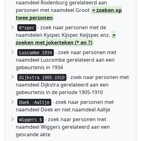
naamdeel Rodenburg gerelateerd aan
personen met naamdeel Groot
= zoeken op
twee personen
- zoek naar personen met de
K*sper
naamdelen Kysper, Kijsper, Keijsper, enz.
=
zoeken met jokerteken (* en ?)
- zoek naar personen met
Luscombe 1934
naamdeel Luscombe gerelateerd aan een
gebeurtenis in 1934
- zoek naar personen met
Dijkstra 1905-1910
naamdeel Dijkstra gerelateerd aan een
gebeurtenis in de periode 1905-1910
- zoek naar personen met
Doek -Aaltje
naamdeel Doek en niet naamdeel Aaltje
- zoek naar personen met
Wiggers $
naamdeel Wiggers gerelateerd aan een
gescande akte