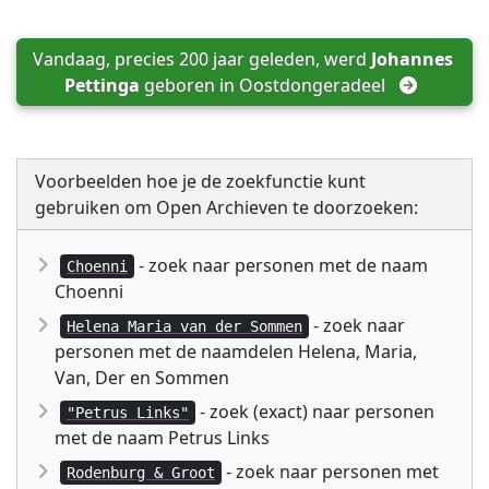
Vandaag, precies 200 jaar geleden, werd 
Johannes 
Pettinga
 geboren in 
Oostdongeradeel
Voorbeelden hoe je de zoekfunctie kunt
gebruiken om Open Archieven te doorzoeken:
- zoek naar personen met de naam
Choenni
Choenni
- zoek naar
Helena Maria van der Sommen
personen met de naamdelen Helena, Maria,
Van, Der en Sommen
- zoek (exact) naar personen
"Petrus Links"
met de naam Petrus Links
- zoek naar personen met
Rodenburg & Groot