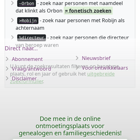
- zoek naar personen met naamdeel
~Orbon
dat klinkt als Orbon
= fonetisch zoeken
- zoek naar personen met Robijn als
>Robijn
achternaam
- zoek naar personen die directeur
%directeur
van beroep waren
Direct naar...
Nieuwsbrief
Abonnement
U kunt de zoekresultaten filteren op brontype,
Voor ontwikkelaars
Vraag/antwoord
plaats, rol en jaar of gebruik het
uitgebreide
Disclaimer
zoekformulier
.
Doe mee in de online
ontmoetingsplaats voor
genealogen en familiegeschiedenis!