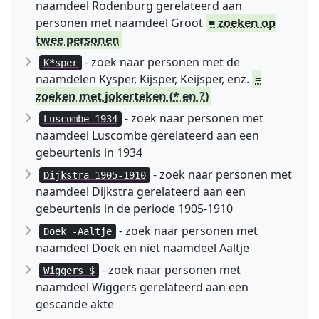
naamdeel Rodenburg gerelateerd aan
personen met naamdeel Groot
= zoeken op
twee personen
- zoek naar personen met de
K*sper
naamdelen Kysper, Kijsper, Keijsper, enz.
=
zoeken met jokerteken (* en ?)
- zoek naar personen met
Luscombe 1934
naamdeel Luscombe gerelateerd aan een
gebeurtenis in 1934
- zoek naar personen met
Dijkstra 1905-1910
naamdeel Dijkstra gerelateerd aan een
gebeurtenis in de periode 1905-1910
- zoek naar personen met
Doek -Aaltje
naamdeel Doek en niet naamdeel Aaltje
- zoek naar personen met
Wiggers $
naamdeel Wiggers gerelateerd aan een
gescande akte