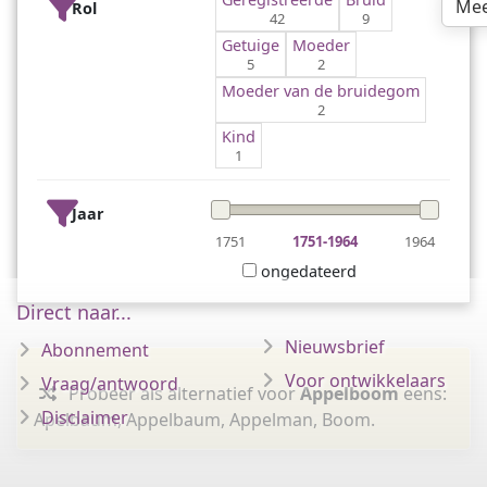
Mee
Rol
42
9
Getuige
Moeder
5
2
Moeder van de bruidegom
2
Kind
1
Jaar
1751
1751-1964
1964
ongedateerd
Direct naar...
Nieuwsbrief
Abonnement
Voor ontwikkelaars
Vraag/antwoord
Probeer als alternatief voor
Appelboom
eens:
Disclaimer
Apelbaum, Appelbaum, Appelman, Boom.