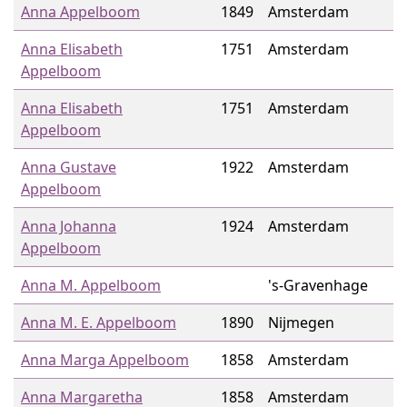
Anna Appelboom
1849
Amsterdam
Anna Elisabeth
1751
Amsterdam
Appelboom
Anna Elisabeth
1751
Amsterdam
Appelboom
Anna Gustave
1922
Amsterdam
Appelboom
Anna Johanna
1924
Amsterdam
Appelboom
Anna M. Appelboom
's-Gravenhage
Anna M. E. Appelboom
1890
Nijmegen
Anna Marga Appelboom
1858
Amsterdam
Anna Margaretha
1858
Amsterdam