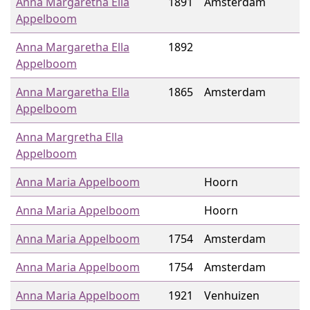
Anna Margaretha Ella
1891
Amsterdam
Appelboom
Anna Margaretha Ella
1892
Appelboom
Anna Margaretha Ella
1865
Amsterdam
Appelboom
Anna Margretha Ella
Appelboom
Anna Maria Appelboom
Hoorn
Anna Maria Appelboom
Hoorn
Anna Maria Appelboom
1754
Amsterdam
Anna Maria Appelboom
1754
Amsterdam
Anna Maria Appelboom
1921
Venhuizen