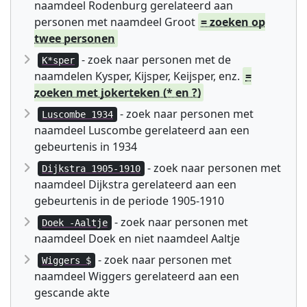
naamdeel Rodenburg gerelateerd aan
personen met naamdeel Groot
= zoeken op
twee personen
- zoek naar personen met de
K*sper
naamdelen Kysper, Kijsper, Keijsper, enz.
=
zoeken met jokerteken (* en ?)
- zoek naar personen met
Luscombe 1934
naamdeel Luscombe gerelateerd aan een
gebeurtenis in 1934
- zoek naar personen met
Dijkstra 1905-1910
naamdeel Dijkstra gerelateerd aan een
gebeurtenis in de periode 1905-1910
- zoek naar personen met
Doek -Aaltje
naamdeel Doek en niet naamdeel Aaltje
- zoek naar personen met
Wiggers $
naamdeel Wiggers gerelateerd aan een
gescande akte