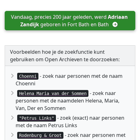
Vandaag, precies 200 jaar geleden, werd 
Adriaan 
Zandijk
 geboren in 
Fort Bath en Bath
Voorbeelden hoe je de zoekfunctie kunt
gebruiken om Open Archieven te doorzoeken:
- zoek naar personen met de naam
Choenni
Choenni
- zoek naar
Helena Maria van der Sommen
personen met de naamdelen Helena, Maria,
Van, Der en Sommen
- zoek (exact) naar personen
"Petrus Links"
met de naam Petrus Links
- zoek naar personen met
Rodenburg & Groot