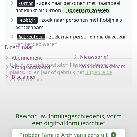
- zoek naar personen met naamdeel
~Orbon
dat klinkt als Orbon
= fonetisch zoeken
- zoek naar personen met Robijn als
>Robijn
achternaam
- zoek naar personen die directeur
%directeur
van beroep waren
Direct naar...
Nieuwsbrief
Abonnement
U kunt de zoekresultaten filteren op brontype,
Voor ontwikkelaars
Vraag/antwoord
plaats, rol en jaar of gebruik het
uitgebreide
Disclaimer
zoekformulier
.
Bewaar uw familiegeschiedenis, vorm
een digitaal familiearchief
Probeer Familie Archivaris eens uit