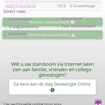
Adolf Frans Noija
1913
's-Gravenhage
Direct naar...
Nieuwsbrief
Abonnement
Monitor
zoekopdracht
Voor ontwikkelaars
Vraag/antwoord
Disclaimer
Download
resultaatlijst
Wilt u uw stamboom via Internet laten
zien aan familie, vrienden en collega-
genealogen?
Ga eens aan de slag Genealogie Online
Uw vertrouwde online bron voor